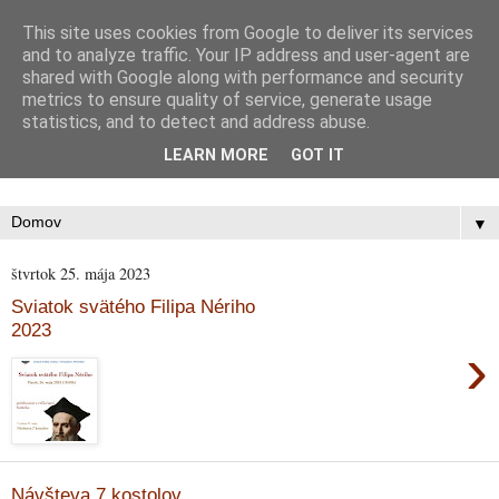
This site uses cookies from Google to deliver its services
Oratórium svätého Filipa
and to analyze traffic. Your IP address and user-agent are
shared with Google along with performance and security
metrics to ensure quality of service, generate usage
Nériho
statistics, and to detect and address abuse.
LEARN MORE
GOT IT
Farnosť Svätej rodiny, Bratislava - Petržalka II.
▼
štvrtok 25. mája 2023
Sviatok svätého Filipa Nériho
2023
›
Návšteva 7 kostolov