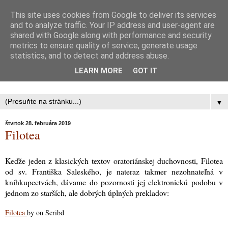
This site uses cookies from Google to deliver its services
Oratórium svätého Filipa
and to analyze traffic. Your IP address and user-agent are
shared with Google along with performance and security
metrics to ensure quality of service, generate usage
Nériho
statistics, and to detect and address abuse.
LEARN MORE
GOT IT
Farnosť Svätej rodiny, Bratislava - Petržalka II.
▼
štvrtok 28. februára 2019
Filotea
Keďže jeden z klasických textov oratoriánskej duchovnosti, Filotea
od sv. Františka Saleského, je nateraz takmer nezohnateľná v
kníhkupectvách, dávame do pozornosti jej elektronickú podobu v
jednom zo starších, ale dobrých úplných prekladov:
Filotea
by
on Scribd