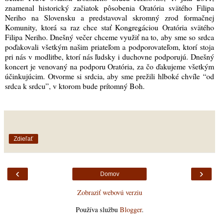
znamenal historický začiatok pôsobenia Oratória svätého Filipa
Neriho na Slovensku a predstavoval skromný zrod formačnej
Komunity, ktorá sa raz chce stať Kongregáciou Oratória svätého
Filipa Neriho. Dnešný večer chceme využiť na to, aby sme so srdca
poďakovali všetkým našim priateľom a podporovateľom, ktorí stoja
pri nás v modlitbe, ktorí nás ľudsky i duchovne podporujú. Dnešný
koncert je venovaný na podporu Oratória, za čo ďakujeme všetkým
účinkujúcim. Otvorme si srdcia, aby sme prežili hlboké chvíle “od
srdca k srdcu”, v ktorom bude prítomný Boh.
Zdieľať
‹
›
Domov
Zobraziť webovú verziu
Používa službu
Blogger
.