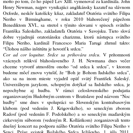
motto po tom, čo ho pápež Lev XIII. vymenoval za kardinála. John
Henry Newman, najprv vynikajúci anglikánsky kazateľ na slávnom
Oxforde, neskôr katolícky kňaz, zakladateľ Oratória svätého Filipa
Neriho v Birminghame, v roku 2010 blahorečený pápežom
Benediktom XVI., sa stretol s týmito slovami v spisoch svätého
Františka Saleského, zakladateľa Oratória v Savojsku. Tieto slová
dobre vyjadrujú oratoriánsku charizmu, ktorú nástupca svätého
Filipa Neriho, kardinál Francesco Maria Tarugi zhrnul takto:
“Úlohou nášho inštitútu je hovoriť k srdcu.”
Cor ad cor loquitur.
Srdce sa prihovára srdcu
. V prítomnosti
vzácnych relikvií blahoslaveného J. H. Newmana dnes večer
chceme vytvoriť atmosféru onoho “od srdca k srdcu”, v ktorom
budeme môcť znovu vytušiť, že “Boh je Bohom ľudského srdca”,
ako sa na inom mieste vyjadril opäť svätý František Saleský.
Univerzálnym jazykom, schopným dotýkať sa ľudského srdca, je
nepochybne aj hudba. V rámci celoslovenského podujatia
organizovaným Hudobným centrom v Bratislave pod názvom “Noc
hudby” sme dnes v spolupráci so Slovenským kontrabasovým
klubom (pod vedením J. Krigovského), so seneckým zborom
Radosť (pod vedením F. Podolského) a so seneckým maďarským
cirkevným súborom (vedeným R. Kollárikom) zorganizovali tento
dnešný koncert na podporu nášho Oratória svätého Filipa Neriho v
Senci. Práve sviatok Božského Srdca Ježišovho, 1. júla 2011,