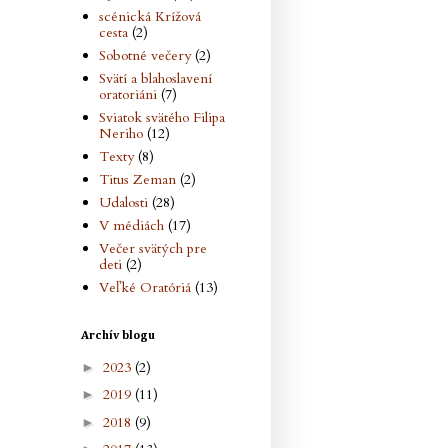
scénická Krížová
cesta
(2)
Sobotné večery
(2)
Svätí a blahoslavení
oratoriáni
(7)
Sviatok svätého Filipa
Neriho
(12)
Texty
(8)
Titus Zeman
(2)
Udalosti
(28)
V médiách
(17)
Večer svätých pre
deti
(2)
Veľké Oratóriá
(13)
Archív blogu
2023
(2)
►
2019
(11)
►
2018
(9)
►