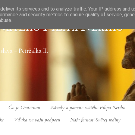
eliver its services and to analyze traffic. Your IP address and 
ormance and security metrics to ensure quality of service, gen
abuse.
vätého Filipa Nériho
slava - Petržalka II.
Čo je Oratórium
Zásady a pamäte svätého Filipa Neriho
kt
Vďaka za vašu podporu
Naša farnosť Svätej rodiny