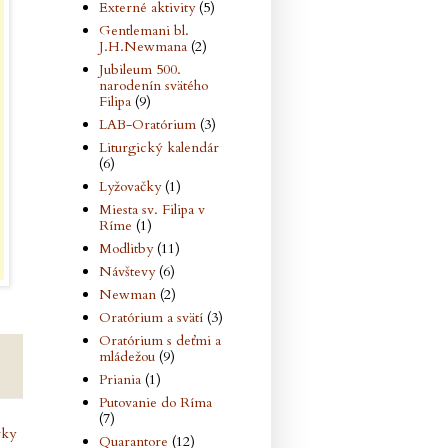
Externé aktivity
(5)
Gentlemani bl.
J.H.Newmana
(2)
Jubileum 500.
narodenín svätého
Filipa
(9)
LAB-Oratórium
(3)
Liturgický kalendár
(6)
Lyžovačky
(1)
Miesta sv. Filipa v
Ríme
(1)
Modlitby
(11)
Návštevy
(6)
Newman
(2)
Oratórium a svätí
(3)
Oratórium s deťmi a
mládežou
(9)
Priania
(1)
Putovanie do Ríma
(7)
vky
Quarantore
(12)