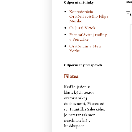
uto
Odporúčané linky
Konfederácia
Fe
Oratórií svätého Filipa
Nériho
O. Juraj Vittek
Farnosť Svätej rodiny
v Petržalke
Oratórium v New
Yorku
Odporúčaný príspevok
Filotea
Keďže jeden z
klasických textov
oratoriánskej
duchovnosti, Filotea od
sv. Františka Saleského,
je nateraz takmer
nezohnateľná v
kníhkupect...