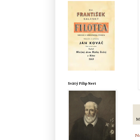
Svätý Filip Neri
M
No