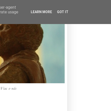
user-agent
erate usage
LEARN MORE
GOT IT
Viac o nás