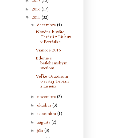
2017
(13)
►
2016
(17)
►
2015
(32)
▼
decembra
(4)
▼
Novéna k svätej
Terézii z Lisieux
v Petržalke
Vianoce 2015
Bdenie s
betlehemským
svetlom
Veľké Oratórium
o svätej Terézii
z Lisieux
novembra
(2)
►
októbra
(3)
►
septembra
(1)
►
augusta
(2)
►
júla
(3)
►