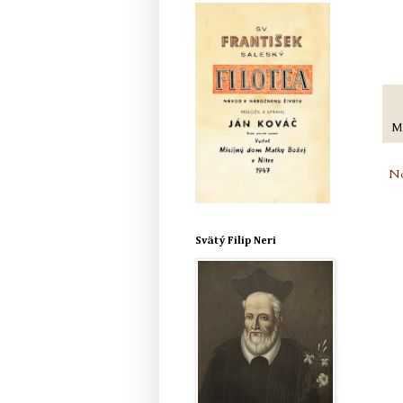
M
No
Svätý Filip Neri