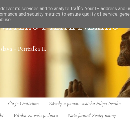
eliver its services and to analyze traffic. Your IP address and 
ormance and security metrics to ensure quality of service, gen
abuse.
vätého Filipa Nériho
slava - Petržalka II.
Čo je Oratórium
Zásady a pamäte svätého Filipa Neriho
kt
Vďaka za vašu podporu
Naša farnosť Svätej rodiny