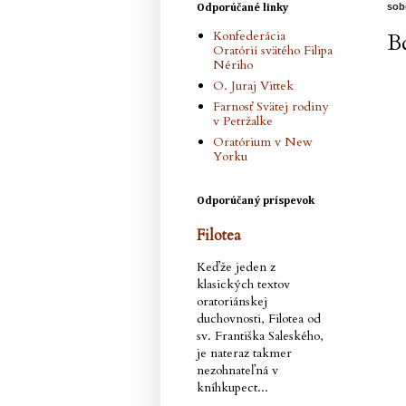
sob
Odporúčané linky
Konfederácia
B
Oratórií svätého Filipa
Nériho
O. Juraj Vittek
Farnosť Svätej rodiny
v Petržalke
Oratórium v New
Yorku
Odporúčaný príspevok
Filotea
Keďže jeden z
klasických textov
oratoriánskej
duchovnosti, Filotea od
sv. Františka Saleského,
je nateraz takmer
nezohnateľná v
kníhkupect...