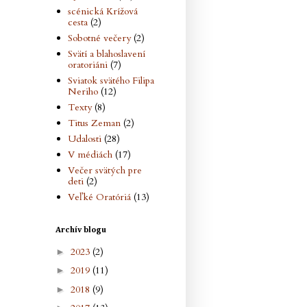
scénická Krížová
cesta
(2)
Sobotné večery
(2)
Svätí a blahoslavení
oratoriáni
(7)
Sviatok svätého Filipa
Neriho
(12)
Texty
(8)
Titus Zeman
(2)
Udalosti
(28)
V médiách
(17)
Večer svätých pre
deti
(2)
Veľké Oratóriá
(13)
Archív blogu
2023
(2)
►
2019
(11)
►
2018
(9)
►