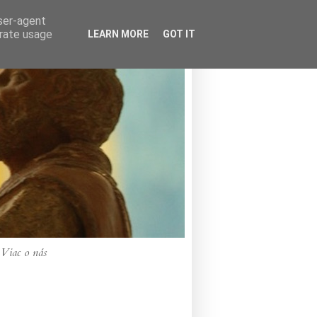
user-agent
erate usage
LEARN MORE
GOT IT
Viac o nás