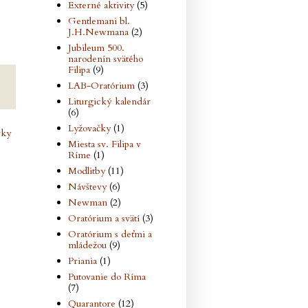
Externé aktivity
(5)
Gentlemani bl.
J.H.Newmana
(2)
Jubileum 500.
narodenín svätého
Filipa
(9)
LAB-Oratórium
(3)
Liturgický kalendár
(6)
Lyžovačky
(1)
vky
Miesta sv. Filipa v
Ríme
(1)
Modlitby
(11)
Návštevy
(6)
Newman
(2)
Oratórium a svätí
(3)
Oratórium s deťmi a
mládežou
(9)
Priania
(1)
Putovanie do Ríma
(7)
Quarantore
(12)