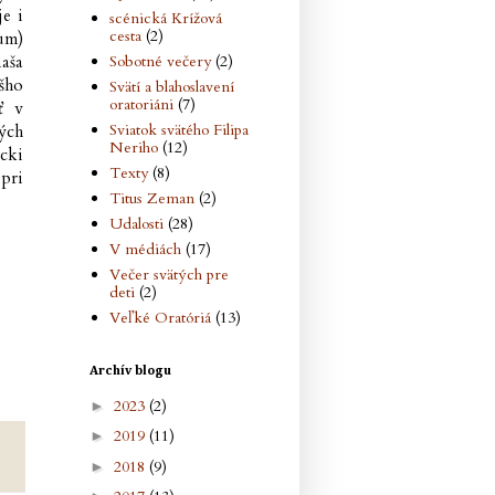
je i
scénická Krížová
cesta
(2)
ium)
Sobotné večery
(2)
naša
šho
Svätí a blahoslavení
oratoriáni
(7)
ť v
Sviatok svätého Filipa
ých
Neriho
(12)
cki
Texty
(8)
pri
Titus Zeman
(2)
Udalosti
(28)
V médiách
(17)
Večer svätých pre
deti
(2)
Veľké Oratóriá
(13)
Archív blogu
2023
(2)
►
2019
(11)
►
2018
(9)
►