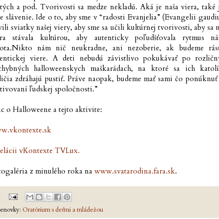
tých a pod. Tvorivosti sa medze nekladú. Aká je naša viera, také 
e slávenie. Ide o to, aby sme v “radosti Evanjelia” (Evangelii gaud
vili sviatky našej viery, aby sme sa učili kultúrnej tvorivosti, aby sa 
era stávala kultúrou, aby autenticky poľudšťovala rytmus ná
vota.Nikto nám nič neukradne, ani nezoberie, ak budeme rás
tentickej viere. A deti nebudú závistlivo pokukávať po rozličn
chybných halloweenskych maškarádach, na ktoré sa ich katolí
ičia zdráhajú pustiť. Práve naopak, budeme mať sami čo ponúknuť 
tivovaní ľudskej spoločnosti.”
c o Halloweene a tejto aktivite:
w.vkontexte.sk
relácii vKontexte TVLux.
togaléria z minulého roka na
www.svatarodina.fara.sk
.
enovky:
Oratórium s deťmi a mládežou