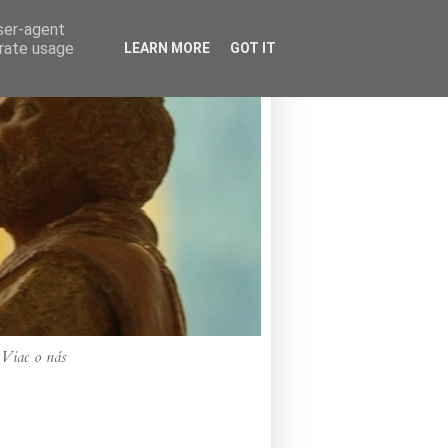
user-agent
erate usage
LEARN MORE
GOT IT
Viac o nás