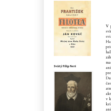
V 
sv
sv
Ha
pr
hal
záb
ma
Svätý Filip Neri
an
pr
Du
čas
atm
akt
v k
krí
an