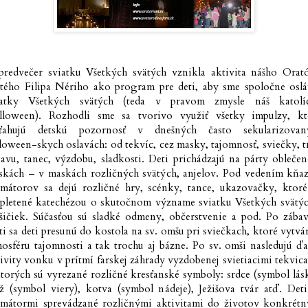
predvečer sviatku Všetkých svätých vznikla aktivita nášho Orató
ätého Filipa Nériho ako program pre deti, aby sme spoločne osláv
iatky Všetkých svätých (teda v pravom zmysle náš katolí
lloween). Rozhodli sme sa tvorivo využiť všetky impulzy, kt
iťahujú detskú pozornosť v dnešných často sekularizovan
loween-skych oslavách: od tekvíc, cez masky, tajomnosť, sviečky, 
avu, tanec, výzdobu, sladkosti. Deti prichádzajú na párty obleče
skách – v maskách rozličných svätých, anjelov. Pod vedením kňaz
imátorov sa dejú rozličné hry, scénky, tance, ukazovačky, ktoré
epletené katechézou o skutočnom význame sviatku Všetkých svätýc
šičiek. Súčasťou sú sladké odmeny, občerstvenie a pod. Po zábav
ti sa deti presunú do kostola na sv. omšu pri sviečkach, ktoré vytvá
osféru tajomnosti a tak trochu aj bázne. Po sv. omši nasledujú ďa
ivity vonku v prítmí farskej záhrady vyzdobenej svietiacimi tekvic
torých sú vyrezané rozličné kresťanské symboly: srdce (symbol lás
ž (symbol viery), kotva (symbol nádeje), Ježišova tvár atď. Deti
imátormi sprevádzané rozličnými aktivitami do životov konkrétn