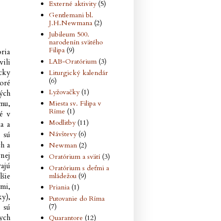
Externé aktivity
(5)
Gentlemani bl.
J.H.Newmana
(2)
Jubileum 500.
narodenín svätého
Filipa
(9)
ria
LAB-Oratórium
(3)
ili
cky
Liturgický kalendár
(6)
oré
Lyžovačky
(1)
ých
Miesta sv. Filipa v
tmu,
Ríme
(1)
né v
Modlitby
(11)
a a
Návštevy
(6)
 sú
h a
Newman
(2)
nej
Oratórium a svätí
(3)
rajú
Oratórium s deťmi a
mládežou
(9)
lšie
ami,
Priania
(1)
ky),
Putovanie do Ríma
(7)
 sú
ych
Quarantore
(12)