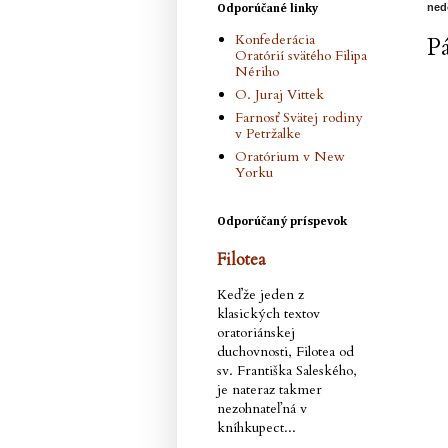
ned
Odporúčané linky
Konfederácia
P
Oratórií svätého Filipa
Nériho
O. Juraj Vittek
Farnosť Svätej rodiny
v Petržalke
Oratórium v New
Yorku
Odporúčaný príspevok
Filotea
Keďže jeden z
klasických textov
oratoriánskej
duchovnosti, Filotea od
sv. Františka Saleského,
je nateraz takmer
nezohnateľná v
kníhkupect...