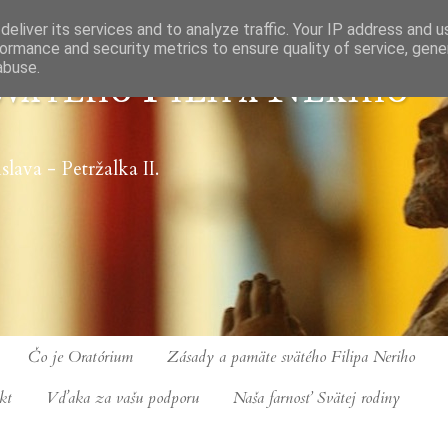
eliver its services and to analyze traffic. Your IP address and 
ormance and security metrics to ensure quality of service, gen
abuse.
vätého Filipa Nériho
slava - Petržalka II.
Čo je Oratórium
Zásady a pamäte svätého Filipa Neriho
kt
Vďaka za vašu podporu
Naša farnosť Svätej rodiny