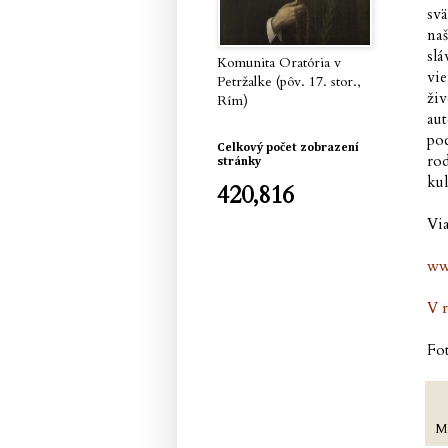
svä
naš
slá
Komunita Oratória v
vi
Petržalke (pôv. 17. stor.,
ži
Rím)
au
po
Celkový počet zobrazení
rod
stránky
kul
420,816
Via
ww
V 
Fo
M