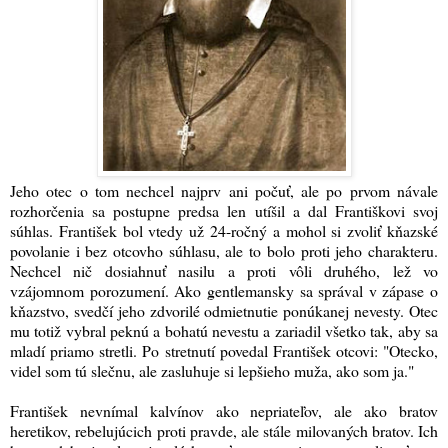
Jeho otec o tom nechcel najprv ani počuť, ale po prvom návale
rozhorčenia sa postupne predsa len utíšil a dal Františkovi svoj
súhlas. František bol vtedy už 24-ročný a mohol si zvoliť kňazské
povolanie i bez otcovho súhlasu, ale to bolo proti jeho charakteru.
Nechcel nič dosiahnuť nasilu a proti vôli druhého, lež vo
vzájomnom porozumení. Ako gentlemansky sa správal v zápase o
kňazstvo, svedčí jeho zdvorilé odmietnutie ponúkanej nevesty. Otec
mu totiž vybral peknú a bohatú nevestu a zariadil všetko tak, aby sa
mladí priamo stretli. Po stretnutí povedal František otcovi: "Otecko,
videl som tú slečnu, ale zasluhuje si lepšieho muža, ako som ja."
František nevnímal kalvínov ako nepriateľov, ale ako bratov
heretikov, rebelujúcich proti pravde, ale stále milovaných bratov. Ich