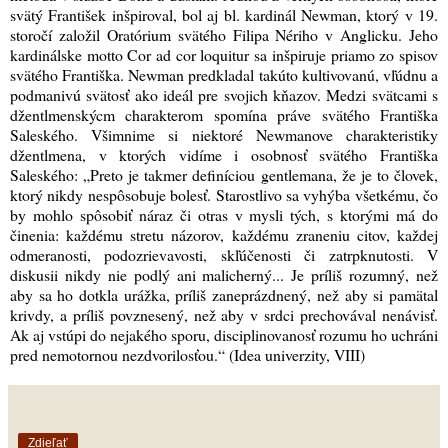
svätý František inšpiroval, bol aj bl. kardinál Newman, ktorý v 19.
storočí založil Oratórium svätého Filipa Nériho v Anglicku. Jeho
kardinálske motto Cor ad cor loquitur sa inšpiruje priamo zo spisov
svätého Františka. Newman predkladal takúto kultivovanú, vľúdnu a
podmanivú svätosť ako ideál pre svojich kňazov. Medzi svätcami s
džentlmenskýcm charakterom spomína práve svätého Františka
Saleského. Všimnime si niektoré Newmanove charakteristiky
džentlmena, v ktorých vidíme i osobnosť svätého Františka
Saleského: „Preto je takmer definíciou gentlemana, že je to človek,
ktorý nikdy nespôsobuje bolesť. Starostlivo sa vyhýba všetkému, čo
by mohlo spôsobiť náraz či otras v mysli tých, s ktorými má do
činenia: každému stretu názorov, každému zraneniu citov, každej
odmeranosti, podozrievavosti, skľúčenosti či zatrpknutosti. V
diskusii nikdy nie podlý ani malicherný... Je príliš rozumný, než
aby sa ho dotkla urážka, príliš zaneprázdnený, než aby si pamätal
krivdy, a príliš povznesený, než aby v srdci prechovával nenávisť.
Ak aj vstúpi do nejakého sporu, disciplinovanosť rozumu ho uchráni
pred nemotornou nezdvorilosťou.“ (Idea univerzity, VIII)
Zdieľať