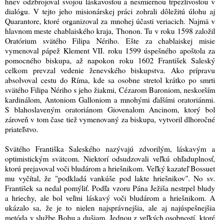
hnev odzbrojoval svojou láskavosťou a nesmiernou trpezlivosťou v
dialógu. V tejto jeho misionárskej práci zohrali dôležitú úlohu aj
Quarantore, ktoré organizoval za mnohej účasti veriacich. Najmä v
hlavnom meste chablaiského kraja, Thonon. Tu v roku 1598 založil
Oratórium svätého Filipa Nériho. Ešte za chablaiskej misie
vymenoval pápež Klement VII. roku 1599 úspešného apoštola za
pomocného biskupa, až napokon roku 1602 František Saleský
celkom prevzal vedenie ženevského biskupstva. Ako prípravu
absolvoval cestu do Ríma, kde sa osobne stretol krátko po smrti
svätého Filipa Nériho s jeho žiakmi, Cézarom Baroniom, neskorším
kardinálom, Antoniom Galloniom a mnohými ďalšími oratoriánmi.
S blahoslaveným oratoriánom Giovenalom Ancinom, ktorý bol
zároveň v tom čase tiež vymenovaný za biskupa, vytvoril dlhoročné
priateľstvo.
Svätého Františka Saleského nazývajú zdvorilým, láskavým a
optimistickým svätcom. Niektorí odsudzovali veľkú ohľaduplnosť,
ktorú prejavoval voči bludárom a hriešnikom. Veľký kazateľ Bossuet
mu vyčítal, že "podkladá vankúše pod lakte hriešnikov". No sv.
František sa nedal pomýliť. Podľa vzoru Pána Ježiša nestrpel bludy
a hriechy, ale bol veľmi láskavý voči bludárom a hriešnikom. A
ukázalo sa, že je to nielen najsprávnejšia, ale aj najúspešnejšia
metóda v službe Bohu a dušiam. Jednou z veľkých osobností, ktoré