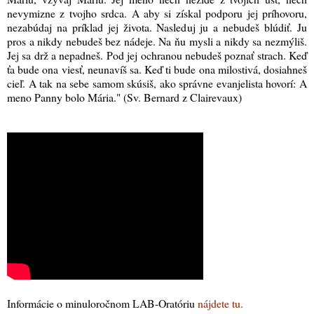
nevymizne z tvojho srdca. A aby si získal podporu jej príhovoru,
nezabúdaj na príklad jej života. Nasleduj ju a nebudeš blúdiť. Ju
pros a nikdy nebudeš bez nádeje. Na ňu mysli a nikdy sa nezmýliš.
Jej sa drž a nepadneš. Pod jej ochranou nebudeš poznať strach. Keď
ťa bude ona viesť, neunavíš sa. Keď ti bude ona milostivá, dosiahneš
cieľ. A tak na sebe samom skúsiš, ako správne evanjelista hovorí: A
meno Panny bolo Mária." (Sv. Bernard z Clairevaux)
Informácie o minuloročnom LAB-Oratóriu
nájdete tu.