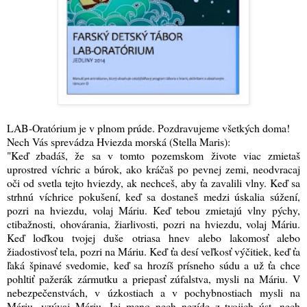
LAB-Oratórium je v plnom prúde. Pozdravujeme všetkých doma!
Nech Vás sprevádza Hviezda morská (Stella Maris):
"Keď zbadáš, že sa v tomto pozemskom živote viac zmietaš
uprostred víchric a búrok, ako kráčaš po pevnej zemi, neodvracaj
oči od svetla tejto hviezdy, ak nechceš, aby ťa zavalili vlny. Keď sa
strhnú víchrice pokušení, keď sa dostaneš medzi úskalia súžení,
pozri na hviezdu, volaj Máriu. Keď tebou zmietajú vlny pýchy,
ctibažnosti, ohovárania, žiarlivosti, pozri na hviezdu, volaj Máriu.
Keď loďkou tvojej duše otriasa hnev alebo lakomosť alebo
žiadostivosť tela, pozri na Máriu. Keď ťa desí veľkosť výčitiek, keď ťa
ľaká špinavé svedomie, keď sa hrozíš prísneho súdu a už ťa chce
pohltiť pažerák zármutku a priepasť zúfalstva, mysli na Máriu. V
nebezpečenstvách, v úzkostiach a v pochybnostiach mysli na
Máriu, vzývaj Máriu. Jej meno nech nezíde z tvojich úst, nech